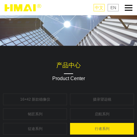
中文
EN
产品中心
Product Center
16×42 新款稳像仪
摄录望远镜
铭匠系列
启航系列
征途系列
行者系列